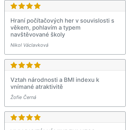
Hraní počítačových her v souvislosti s
věkem, pohlavím a typem
navštěvované školy
Nikol Václavková
Vztah národnosti a BMI indexu k
vnímané atraktivitě
Žofie Černá