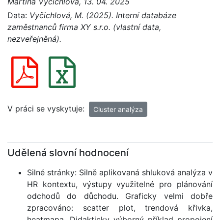
Martina Vyčichlová, 13. 04. 2025
Data:
Vyčichlová, M. (2025). Interní databáze
zaměstnanců firma XY s.r.o. (vlastní data,
nezveřejněná).
V práci se vyskytuje:
Cluster analýza
Udělená slovní hodnocení
Silné stránky: Silně aplikovaná shluková analýza v
HR kontextu, výstupy využitelné pro plánování
odchodů do důchodu. Graficky velmi dobře
zpracováno: scatter plot, trendová křivka,
heatmapa. Didakticky výborný příklad propojení