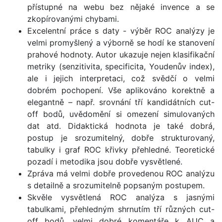
přístupné na webu bez nějaké invence a se
zkopírovanými chybami.
Excelentní práce s daty - výběr ROC analýzy je
velmi promyšlený a výborně se hodí ke stanovení
prahové hodnoty. Autor ukazuje nejen klasifikační
metriky (senzitivita, specificita, Youdenův index),
ale i jejich interpretaci, což svědčí o velmi
dobrém pochopení. Vše aplikováno korektně a
elegantně – např. srovnání tří kandidátních cut-
off bodů, uvědomění si omezení simulovaných
dat atd. Didaktická hodnota je také dobrá,
postup je srozumitelný, dobře strukturovaný,
tabulky i graf ROC křivky přehledné. Teoretické
pozadí i metodika jsou dobře vysvětlené.
Zpráva má velmi dobře provedenou ROC analýzu
s detailně a srozumitelně popsaným postupem.
Skvěle vysvětlená ROC analýza s jasnými
tabulkami, přehledným shrnutím tří různých cut-
off bodů, velmi dobré komentáře k AUC a