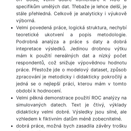
specifikům umělých dat. Třebaže je lehce delší, je
stále přehledná. Celkově je analyticky i výukově
výborná.
Velmi povedená práce, logická struktura, nechybí
teoretické ukotvení a popis metodologie.
Podrobná analýza a práce s daty a dobrá
intepretace výsledků. Jedinou drobnou výtku
mám k použití nereálných dat a nízký počet
respondentů, což snižuje výpovědnou hodnotu
práce. Přestože jde o modelový dataset, způsob
zpracování je metodicky i didakticky pokročilý a
jedná se o nejlepší práci, kterou mám v tomto
období k hodnocení.
Velmi pěkná demonstrace použití ROC analýzy na
simulovaných datech. Text je čtivý, výklady
didakticky velmi dobré. Výsledky jsou silné, ale
vzhledem k fiktivním datům méně zobecnitelné.
dobrá práce, možná bych zasadila závěry trošku