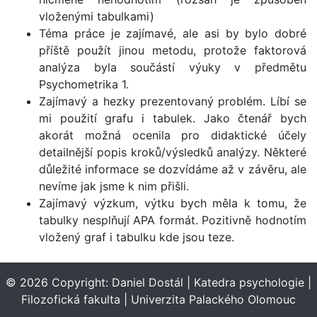
vloženými tabulkami)
Téma práce je zajímavé, ale asi by bylo dobré
příště použít jinou metodu, protože faktorová
analýza byla součástí výuky v předmětu
Psychometrika 1.
Zajímavý a hezky prezentovaný problém. Líbí se
mi použití grafu i tabulek. Jako čtenář bych
akorát možná ocenila pro didaktické účely
detailnější popis kroků/výsledků analýzy. Některé
důležité informace se dozvídáme až v závěru, ale
nevíme jak jsme k nim přišli.
Zajímavý výzkum, výtku bych měla k tomu, že
tabulky nesplňují APA formát. Pozitivně hodnotím
vložený graf i tabulku kde jsou teze.
© 2026 Copyright:
Daniel Dostál
|
Katedra psychologie
|
Filozofická fakulta
|
Univerzita Palackého Olomouc