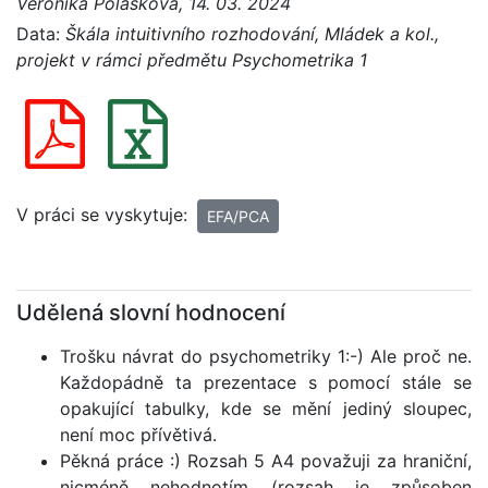
Veronika Polášková, 14. 03. 2024
Data:
Škála intuitivního rozhodování, Mládek a kol.,
projekt v rámci předmětu Psychometrika 1
V práci se vyskytuje:
EFA/PCA
Udělená slovní hodnocení
Trošku návrat do psychometriky 1:-) Ale proč ne.
Každopádně ta prezentace s pomocí stále se
opakující tabulky, kde se mění jediný sloupec,
není moc přívětivá.
Pěkná práce :) Rozsah 5 A4 považuji za hraniční,
nicméně nehodnotím (rozsah je způsoben