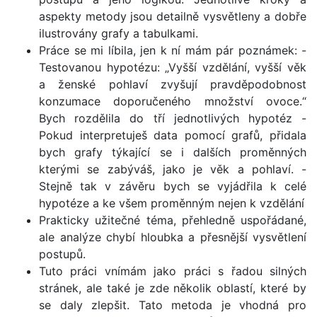
aspekty metody jsou detailně vysvětleny a dobře
ilustrovány grafy a tabulkami.
Práce se mi líbila, jen k ní mám pár poznámek: -
Testovanou hypotézu: „Vyšší vzdělání, vyšší věk
a ženské pohlaví zvyšují pravděpodobnost
konzumace doporučeného množství ovoce.“
Bych rozdělila do tří jednotlivých hypotéz -
Pokud interpretuješ data pomocí grafů, přidala
bych grafy týkající se i dalších proměnných
kterými se zabýváš, jako je věk a pohlaví. -
Stejně tak v závěru bych se vyjádřila k celé
hypotéze a ke všem proměnným nejen k vzdělání
Prakticky užitečné téma, přehledně uspořádané,
ale analýze chybí hloubka a přesnější vysvětlení
postupů.
Tuto práci vnímám jako práci s řadou silných
stránek, ale také je zde několik oblastí, které by
se daly zlepšit. Tato metoda je vhodná pro