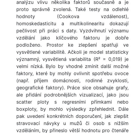
analýzu vlivu několika faktorů současně a je
proto správně zvolená. Také testy na odlehlé
hodnoty (Cookova vzdálenost),
homoskedasticitu a multikolinearitu dokazují
pečlivost při práci s daty. Vyzdvihnutí významu
vzdělání jako klíčového faktoru je dobře
podloženo. Prostor ke zlepšení spatřuji ve
vysvětlené variabilitě. Ačkoli je model statisticky
významný, vysvětlená variabilita (R² = 0,019) je
velmi nízká. Bylo by vhodné zmínit další možné
faktory, které by mohly ovlivnit spotřebu ovoce
(např. příjem domácnosti, rodinné zvyklosti,
geografické faktory). Práce sice obsahuje grafy,
ale přidání podrobnějších vizualizací, jako jsou
scatter ploty s regresními přímkami nebo
boxploty, by mohlo výsledky zpřehlednit. Dále
pak uvedení konkrétních doporučení, jak zlepšit
stravovací návyky u mužů či osob s nižším
vzděláním, by přineslo větší hodnotu pro čtenáře