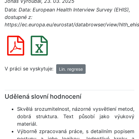
Jonáš Vyroubal, 23. 03. 2025
Data:
Data: European Health Interview Survey (EHIS),
dostupné z:
https://ec.europa.eu/eurostat/databrowser/view/hlth_ehi
V práci se vyskytuje:
Lin. regrese
Udělená slovní hodnocení
Skvělá srozumitelnost, názorné vysvětlení metod,
dobrá struktura. Text působí jako výukový
materiál.
Výborně zpracovaná práce, s detailním popisem
postupu a jeho logikou. Jednotlivé kroky a